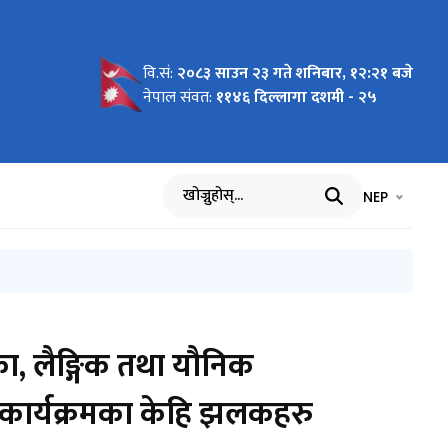
वि.सं:
२०८३ साउन २३ गते शनिबार, १२:२१ बजे
र सूची
चीकरण
ामाजिक
 २०८२ साल
तथा
िक सुरक्षा
तथा यौनिक
विधि, २०८३
 दिवस २०८३
ा दिवसको
ा
ा दिवस २०८३
ा
मा माननीय
नमन्त्री
ी सिता
ामाजिक
ोजना
 (मस्यौदा)
 कार्यविधि,
नेपाल संवत:
११४६ दिल्लागा दशमी - २५
 सूचना।
्वसाधारणको
तथा
 पश्चात
मना सन्देश
 ५१ दिनमा
ति विवरण
भाषा चयन गर्नुह
भाषा प
NEP
खोज्नुहोस्
 राय माग गरिएको सूचना।
ा, लैङ्गिक तथा यौनिक
 कार्यक्रमका केहि झलकहरु