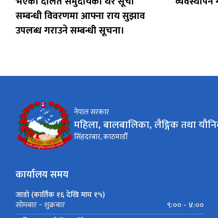
भएको दलित समुदायको थर सूची
व्यवस्थापन ग
सम्बन्धी विवरणमा आफ्ना राय सुझाव
उपलब्ध गराउने सम्बन्धी सूचना।
नेपाल सरकार
महिला, बालबालिका, लैङ्गिक तथा यौनि
सिंहदरबार, काठमाडौँ
कार्यालय समय
जाडो (कार्तिक १६ देखि माघ १५)
९:०० - ४:००
सोमबार - शुक्रबार