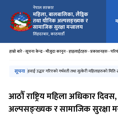
नेपाल सरकार
महिला, बालबालिका, लैङ्गिक
तथा यौनिक अल्पसङ्ख्यक र
म
मुख्य न
सामाजिक सुरक्षा मन्त्रालय
सिंहदरबार, काठमाडौँ
हाम्रो बारे
सूचना केन्द्र
मौजुदा कानुन
हाइलाईटहरु
प्रकाशनहरु
परिय
मुख्य नेभिगेसनमा जानुहोस्
सूचना
राष्ट्रिय दलित आयोगबाट सिफारिस भएको दलित समुदायको थर 
महिला, बालबालिका, लैङ्गिक तथा यौनिक अल्पसङ्ख्यक र सामा
हवाई उद्धार गरिएको गर्भवती तथा सुत्केरी महिलाहरुको मित
सामाजिक सुरक्षा भत्ता प्राप्त गर्न योग्य लाभग्राहीको सूचीक
तथ्यांकमा ज्येष्ठ नागरिक, २०८३
आठौँ राष्ट्रिय महिला अधिकार दिव
अल्पसङ्ख्यक र सामाजिक सुरक्षा म