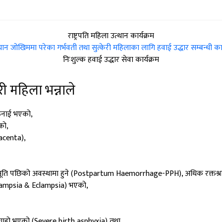
राष्ट्रपति महिला उत्थान कार्यक्रम
का ज्यान जोखिममा परेका गर्भवती तथा सुत्केरी महिलाका लागि हवाई उद्धार सम्बन्धी 
निःशुल्क हवाई उद्धार सेवा कार्यक्रम
री महिला भन्नाले
कठिनाई भएको,
को,
lacenta),
रसूति पछिको अवस्थामा हुने (Postpartum Haemorrhage-PPH), अधिक रक्तश्
e-eclampsia & Eclampsia) भएको,
न गाह्रो भएको (Severe birth asphyxia) तथा