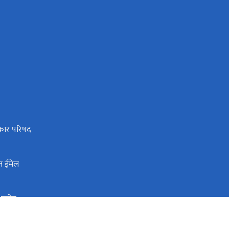
धिकार परिषद
त ईमेल
ी आयोग