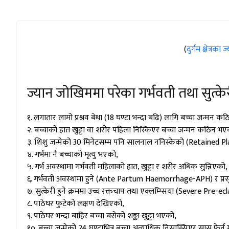
(
दुर्गम क्षेत्र
ज्यान जोखिममा परेका गर्भवती तथा सुत्के
१. लगातार लामो प्रश्रव बेथा (18 घण्टा भन्दा बढि) लागि बच्चा जन्मन 
२. बच्चाको हात खुट्टा वा शरीर पहिला निस्किएर बच्चा जन्मन कठिन भए
३. शिशु जन्मेको 30 मिनेटसम्म पनि सालनाल ननिस्केको (Retained P
४. गर्भमा नै बच्चाको मृत्यु भएको,
५. गर्भ अवस्थामा गर्भवती महिलाको हात, खुट्टा र शरीर अधिक सुन्निएको,
६. गर्भवती अवस्थामा हुने (Ante Partum Haemorrhage-APH) र प्
७. सुत्केरी हुने क्रममा उच्च रक्तचाप तथा एक्लम्प्सिया (Severe Pr
८. पाठेघर फुटेको लक्षण देखिएको,
९. पाठेघर भन्दा बाहिर बच्चा बसेको शङ्का खुट्टा भएको,
१०. बच्चा जन्मेको 24 घण्टाभित्र बच्चा अत्याधिक निसास्सिएर सास फेर्