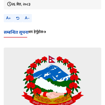
२६ जेठ, २०८३
A
A
थप हेर्नुहोस
सम्बन्धित सूचना