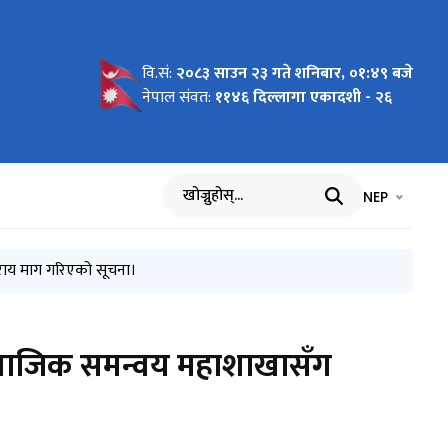
वि.सं:
२०८३ साउन २३ गते शनिबार, ०१:४९ बजे
र सूची
चीकरण
ामाजिक
 २०८२ साल
तथा
िक सुरक्षा
तथा यौनिक
विधि, २०८३
 दिवस २०८३
ा दिवसको
ा
ा दिवस २०८३
ा
मा माननीय
नमन्त्री
ी सिता
ामाजिक
ोजना
 (मस्यौदा)
 कार्यविधि,
नेपाल संवत:
११४६ दिल्लागा एकादशी - २६
 सूचना।
्वसाधारणको
तथा
 पश्चात
मना सन्देश
 ५१ दिनमा
ति विवरण
भाषा चयन गर्नुह
भाषा प
NEP
खोज्नुहोस्
 राय माग गरिएको सूचना।
ामाजिक समन्वय महाशाखासँग