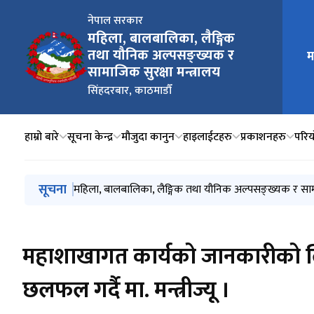
नेपाल सरकार
महिला, बालबालिका, लैङ्गिक
तथा यौनिक अल्पसङ्ख्यक र
म
मुख्य न
सामाजिक सुरक्षा मन्त्रालय
सिंहदरबार, काठमाडौँ
हाम्रो बारे
सूचना केन्द्र
मौजुदा कानुन
हाइलाईटहरु
प्रकाशनहरु
परिय
मुख्य नेभिगेसनमा जानुहोस्
सूचना
राष्ट्रिय दलित आयोगबाट सिफारिस भएको दलित समुदायको थर 
महिला, बालबालिका, लैङ्गिक तथा यौनिक अल्पसङ्ख्यक र सामा
हवाई उद्धार गरिएको गर्भवती तथा सुत्केरी महिलाहरुको मित
सामाजिक सुरक्षा भत्ता प्राप्त गर्न योग्य लाभग्राहीको सूचीक
तथ्यांकमा ज्येष्ठ नागरिक, २०८३
महाशाखागत कार्यको जानकारीको ल
छलफल गर्दै मा. मन्त्रीज्यू ।