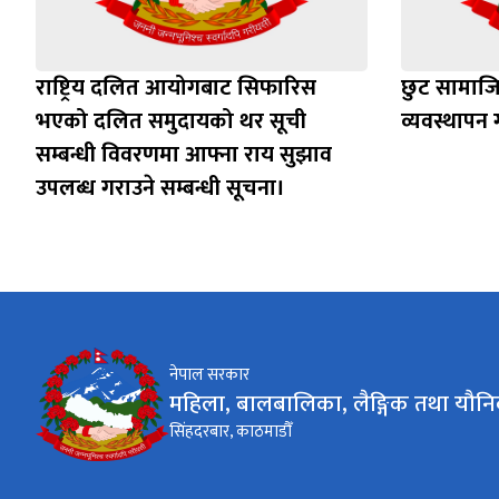
राष्ट्रिय दलित आयोगबाट सिफारिस
छुट सामाजिक
भएको दलित समुदायको थर सूची
व्यवस्थापन ग
सम्बन्धी विवरणमा आफ्ना राय सुझाव
उपलब्ध गराउने सम्बन्धी सूचना।
नेपाल सरकार
महिला, बालबालिका, लैङ्गिक तथा यौनि
सिंहदरबार, काठमाडौँ