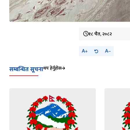
१८ चैत, २०८२
A
A
सम्बन्धित सूचना
थप हेर्नुहोस