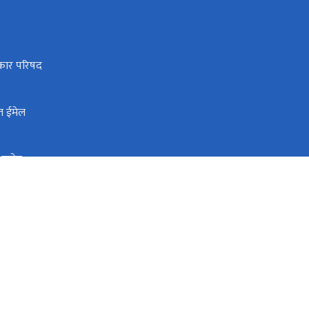
धिकार परिषद
त ईमेल
ी आयोग
िक स्रोत तथा वित्त आयोग
wcgss.gov.np
०१-४२०००८२, ०१-४२००६००
टोल फ्री नं.
4200082