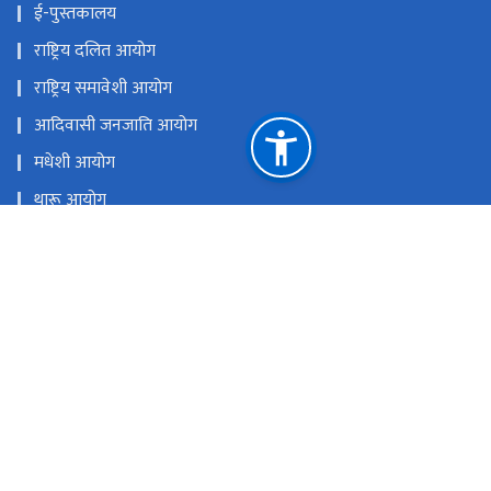
ई-पुस्तकालय
राष्ट्रिय दलित आयोग
राष्ट्रिय समावेशी आयोग
आदिवासी जनजाति आयोग
मधेशी आयोग
थारू आयोग
मुस्लिम आयोग
आदिवासी जनजाति उत्थान राष्ट्रिय प्रतिष्ठान
राष्ट्रिय प्राकृतिक स्रोत तथा वित्त आयोग
सिंहदरबार, काठमाडौँ
info@mowcgss.gov.np, minister@mowcgss.gov.np
०१-४२०००८२, ०१-४२००६००
टोल फ्री नं.
4200082