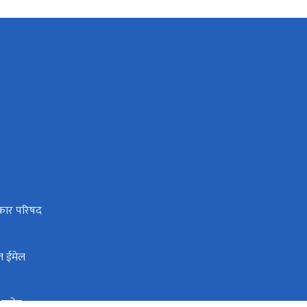
धिकार परिषद
त ईमेल
ी आयोग