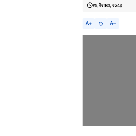
१६ बैशाख, २०८३
A
A