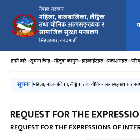
नेपाल सरकार
महिला, बालबालिका, लैङ्गिक
तथा यौनिक अल्पसङ्ख्यक र
म
मुख्य न
सामाजिक सुरक्षा मन्त्रालय
सिंहदरबार, काठमाडौँ
हाम्रो बारे
सूचना केन्द्र
मौजुदा कानुन
हाइलाईटहरु
प्रकाशनहरु
परिय
मुख्य नेभिगेसनमा जानुहोस्
सूचना
राष्ट्रिय दलित आयोगबाट सिफारिस भएको दलित समुदायको थर 
महिला, बालबालिका, लैङ्गिक तथा यौनिक अल्पसङ्ख्यक र सामा
हवाई उद्धार गरिएको गर्भवती तथा सुत्केरी महिलाहरुको मित
सामाजिक सुरक्षा भत्ता प्राप्त गर्न योग्य लाभग्राहीको सूचीक
तथ्यांकमा ज्येष्ठ नागरिक, २०८३
REQUEST FOR THE EXPRESSIO
REQUEST FOR THE EXPRESSIONS OF INTE