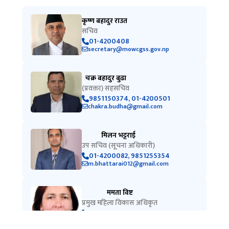
मिलन भट्टराई
उप सचिव (सूचना अधिकारी)
01-4200082, 9851255354
m.bhattarai012@gmail.com
ममता विष्ट
प्रमुख महिला विकास अधिकृत
01-4200502
gbvps.mowcsc@gmail.com
हाइलाइटहरू
छुट सामाजिक सुरक्षा भत्ता रकम व्यवस्थापन गर्ने सम्बन्धमा
१४ साउन, २०८३
सामाजिक सुरक्षा भत्ता परिचयपत्र नवीकरण तथा लाभग्राही