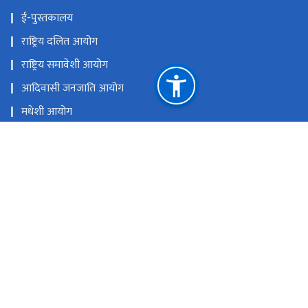
मुस्लिम आयोग
आदिवासी जनजाति उत्थान राष्ट्रिय प्रतिष्ठान
राष्ट्रिय प्राकृतिक स्रोत तथा वित्त आयोग
सिंहदरबार, काठमाडौँ
info@mowcgss.gov.np, minister@mowcgss.gov.np
०१-४२०००८२, ०१-४२००६००
टोल फ्री नं.
4200082