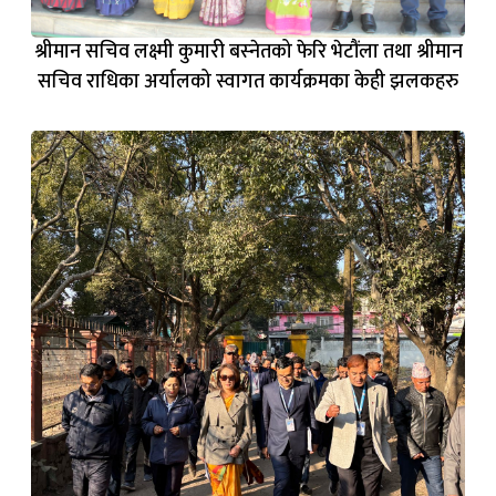
माननीय मन्त्रीज्युले परिषद् अन्तर्गत रहेका सरकारी सम्पत्ति,
संरचना र जग्गाको पहिलो स्थलगत अनुगमन गर्नुभयो ।
२
फोटोहरू
थप हेर्नुहोस्