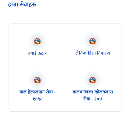
बाल हेल्पलाइन सेवा -
बालबालिका खोजतलास
१०९८
सेवा - १०४
कृष्ण बहादुर राउत
सचिव
01-4200408
secretary@mowcgss.gov.np
चक्र बहादुर बुढा
(प्रवक्ता) सहसचिव
9851150374, 01-4200501
chakra.budha@gmail.com