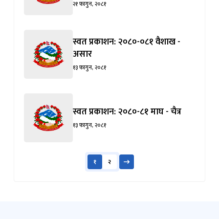
स्वत प्रकाशन: २०८०-८१ माघ - चैत्र
१३ फागुन, २०८१
१
२
प्रकाशन