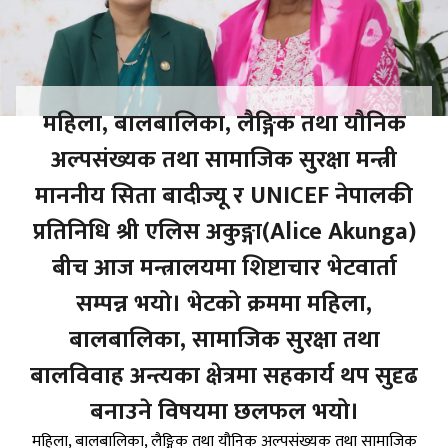
श्रीमान सचिव राधिका अर्यालज्यूको फेरि
भेटौंला तथा श्रीमान सचिव कृष्ण बहादुर
राउतज्यूको स्वागत कार्यक्रमका केही
झलकहरु।