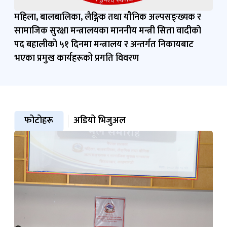
फोटोहरू
अडियो भिजुअल
आठौँ राष्ट्रिय महिला अधिकार दिवस, २०८३ को अवसरमा
महिला, बालबालिका, लैङ्गिक तथा यौनिक अल्पसङ्ख्यक र