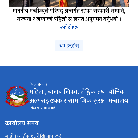
नेपाल सरकार
महिला, बालबालिका, लैङ्गिक तथा यौनिक
अल्पसङ्ख्यक र सामाजिक सुरक्षा मन्त्रालय
सिंहदरबार, काठमाडौँ
कार्यालय समय
जाडो (कार्तिक १६ देखि माघ १५)
९:०० - ४:००
सोमबार - शुक्रबार
गर्मी (माघ १६ देखि कार्तिक १५)
९:०० - ५:००
सोमबार - शुक्रबार
महत्त्वपूर्ण लिङ्कहरू
प्रधानमन्त्री तथा मन्त्रिपरिषद्को कार्यालय
गृह मन्त्रालय